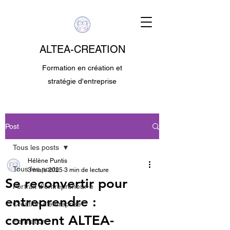
ALTEA-CREATION
Formation en création et
stratégie d'entreprise
Post
Tous les posts
Hélène Puntis
Tous les posts
3 mars 2025
3 min de lecture
Se reconvertir pour
Portrait d'entrepreneur-e
entreprendre :
Création d'entreprise
comment ALTEA-
Formation