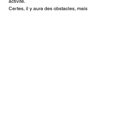
activité. 
Certes, il y aura des obstacles, mais 
l’
accompagnement
 et le 
mentorat
 peuvent faire toute la 
différence. 
Ne laissez pas la peur ou le doute 
vous freiner : 
osez vous 
engager
 dans cette aventure 
entrepreneuriale en prenant un 
rendez-vous gratuit
 avec 
ALTEA-
CREATION
. 
Vous découvrirez qu’il n’est jamais 
trop tard pour 
reprendre en 
main
 votre destin professionnel et 
écrire
 un nouveau chapitre de votre 
vie.