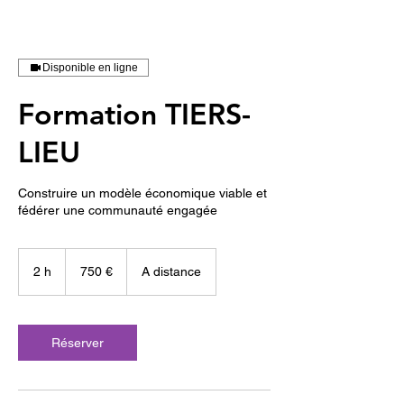
Disponible en ligne
Formation TIERS-
LIEU
Construire un modèle économique viable et
fédérer une communauté engagée
750
euros
2 h
2
750 €
A distance
h
Réserver