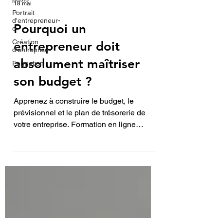
18 mai
Portrait
d'entrepreneur-
Pourquoi un
e
Création
entrepreneur doit
d'entreprise
absolument maîtriser
Formation
son budget ?
Apprenez à construire le budget, le
prévisionnel et le plan de trésorerie de
votre entreprise. Formation en ligne
personnalisée pour entrepreneurs :
devenez autonome dans vos décisions
financières.