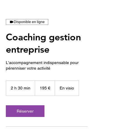
Disponible en ligne
Coaching gestion
entreprise
L'accompagnement indispensable pour
pérenniser votre activité
195
euros
2 h 30 min
2
195 €
En visio
h
3
0
m
Réserver
i
n