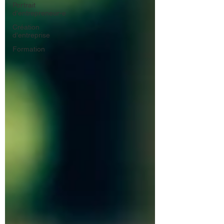
Portrait
d'entrepreneur-e
Création
d'entreprise
Formation