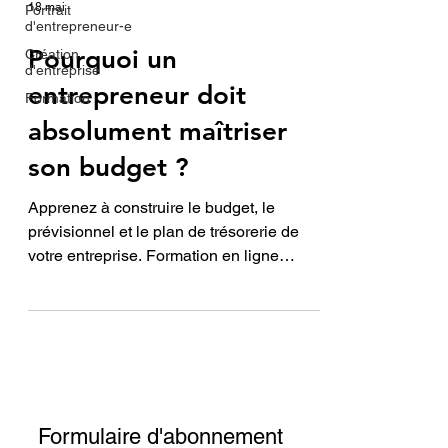
18 mai
Portrait
d'entrepreneur-e
Pourquoi un
Création
d'entreprise
entrepreneur doit
Formation
absolument maîtriser
son budget ?
Apprenez à construire le budget, le
prévisionnel et le plan de trésorerie de
votre entreprise. Formation en ligne
personnalisée pour entrepreneurs :
devenez autonome dans vos décisions
financières.
Formulaire d'abonnement