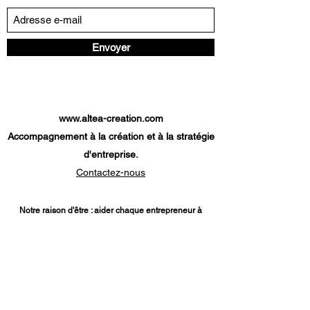
Envoyer
www.altea-creation.com
Accompagnement à la création et à la stratégie
d'entreprise.
Contactez-nous
Notre raison d'être : aider chaque entrepreneur à
atteindre son objectif.
Nos services
:
Diagnostic création d'entreprise
-
Etude
de marché
-
Modèle économique
-
Prévisionnel
financier
-
Plan de financement
-
Parcours création
d'entreprise
-
Analyse de projet de reprise d'une
entreprise
-
Dossier de financement TPE
-
Diagnostic