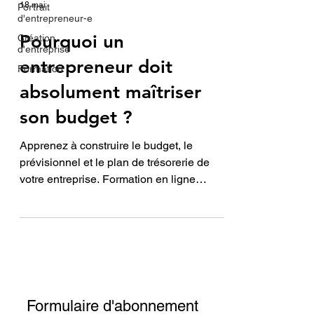
18 mai
Portrait
d'entrepreneur-e
Pourquoi un
Création
d'entreprise
entrepreneur doit
Formation
absolument maîtriser
son budget ?
Apprenez à construire le budget, le
prévisionnel et le plan de trésorerie de
votre entreprise. Formation en ligne
personnalisée pour entrepreneurs :
devenez autonome dans vos décisions
financières.
Formulaire d'abonnement