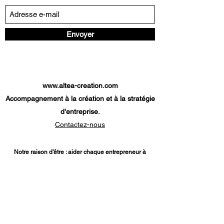
Envoyer
www.altea-creation.com
Accompagnement à la création et à la stratégie
d'entreprise.
Contactez-nous
Notre raison d'être : aider chaque entrepreneur à
atteindre son objectif.
Nos services
:
Diagnostic création d'entreprise
-
Etude
de marché
-
Modèle économique
-
Prévisionnel
financier
-
Plan de financement
-
Parcours création
d'entreprise
-
Analyse de projet de reprise d'une
entreprise
-
Dossier de financement TPE
-
Diagnostic