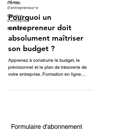
18 mai
Portrait
d'entrepreneur-e
Pourquoi un
Création
d'entreprise
entrepreneur doit
Formation
absolument maîtriser
son budget ?
Apprenez à construire le budget, le
prévisionnel et le plan de trésorerie de
votre entreprise. Formation en ligne
personnalisée pour entrepreneurs :
devenez autonome dans vos décisions
financières.
Formulaire d'abonnement