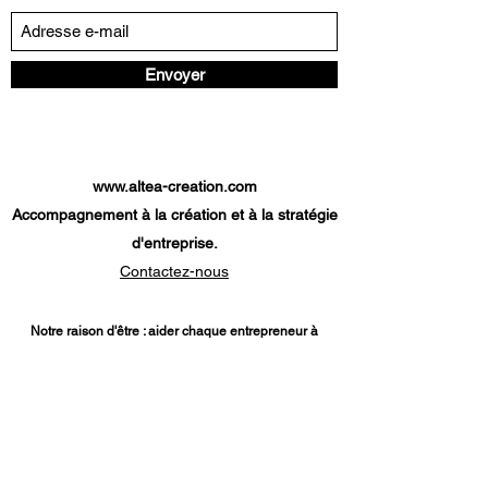
Envoyer
www.altea-creation.com
Accompagnement à la création et à la stratégie
d'entreprise.
Contactez-nous
Notre raison d'être : aider chaque entrepreneur à
atteindre son objectif.
Nos services
:
Diagnostic création d'entreprise
-
Etude
de marché
-
Modèle économique
-
Prévisionnel
financier
-
Plan de financement
-
Parcours création
d'entreprise
-
Analyse de projet de reprise d'une
entreprise
-
Dossier de financement TPE
-
Diagnostic