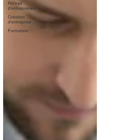
Portrait
d'entrepreneur-e
Création
d'entreprise
Formation