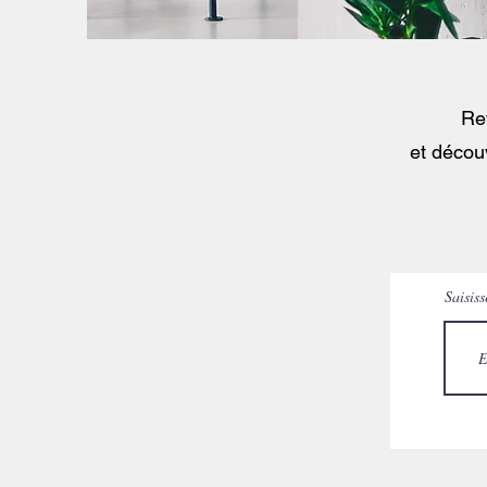
Ret
et décou
Saisiss