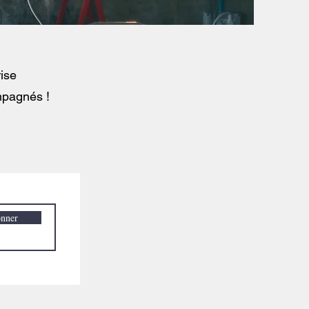
rise
mpagnés !
onner