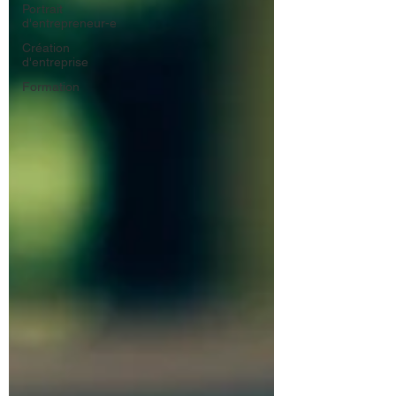
Portrait
d'entrepreneur-e
Création
d'entreprise
Formation