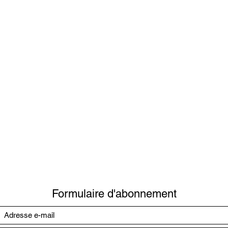
www.altea-creation.com
Accompagnement à la création et à la stratégie d'entreprise.
Contactez-nous
Formulaire d'abonnement