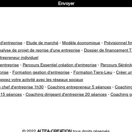
Envoyer
Notre raison d'être : aider chaque entrepreneur à atteindre son objectif
 d'entreprise
-
Etude de marché
-
Modèle économique
-
Prévisionnel fi
alyse de projet de reprise d'une entreprise
-
Dossier de financement 
trepreneur individuel
entreprise
-
Parcours Essentiel création d'entreprise
-
Parcours Sérénit
prise
-
Formation gestion d'entreprise
-
Formation Tiers-Lieu
-
Créer un
ppez votre activité avec les réseaux sociaux
 chef d'entreprise 1h30
-
Coaching entrepreneur 5 séances
-
Coaching
 15 séances
-
Coaching dirigeant d'entreprise 20 séances
-
Coaching ge
Entreprise écoresponsable
Recommandée par les entrepreneurs engagés !
© 2022
ALTEA-CREATION
tous droits réservés