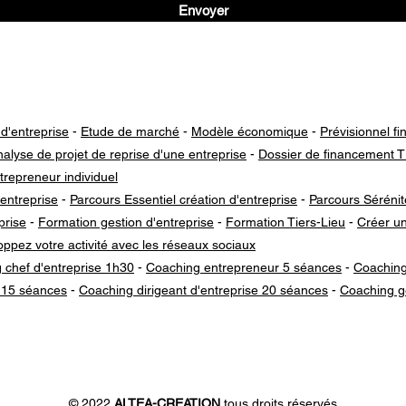
Envoyer
Notre raison d'être : aider chaque entrepreneur à atteindre son objectif
 d'entreprise
-
Etude de marché
-
Modèle économique
-
Prévisionnel fi
alyse de projet de reprise d'une entreprise
-
Dossier de financement 
trepreneur individuel
entreprise
-
Parcours Essentiel création d'entreprise
-
Parcours Sérénit
prise
-
Formation gestion d'entreprise
-
Formation Tiers-Lieu
-
Créer un
ppez votre activité avec les réseaux sociaux
 chef d'entreprise 1h30
-
Coaching entrepreneur 5 séances
-
Coaching
 15 séances
-
Coaching dirigeant d'entreprise 20 séances
-
Coaching ge
Entreprise écoresponsable
Recommandée par les entrepreneurs engagés !
© 2022
ALTEA-CREATION
tous droits réservés