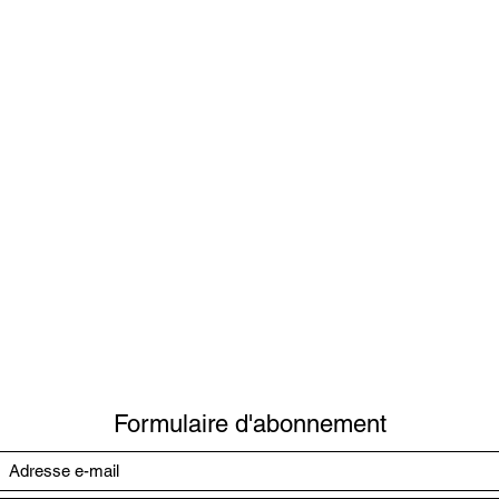
www.altea-creation.com
Accompagnement à la création et à la stratégie d'entreprise.
Contactez-nous
Formulaire d'abonnement