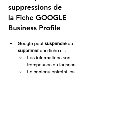
suppressions 
de 
la
Fiche GOOGLE 
Business Profile
Google peut 
suspendre
 ou 
supprimer
 une fiche si :
Les informations sont 
trompeuses ou fausses.
Le contenu enfreint les 
règles (photos 
inappropriées, propos 
haineux).
L’activité n’est pas éligible 
(ex. purement en ligne sans 
interaction directe avec les 
clients).