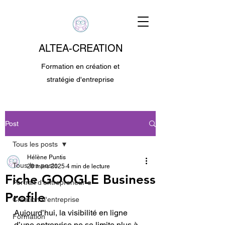
ALTEA-CREATION
Formation en création et
stratégie d'entreprise
Post
Tous les posts
Hélène Puntis
Tous les posts
28 mars 2025
4 min de lecture
Fiche GOOGLE Business
Portrait d'entrepreneur-e
Profile
Création d'entreprise
Aujourd’hui, la visibilité en ligne 
Formation
d’une entreprise ne se limite plus à 