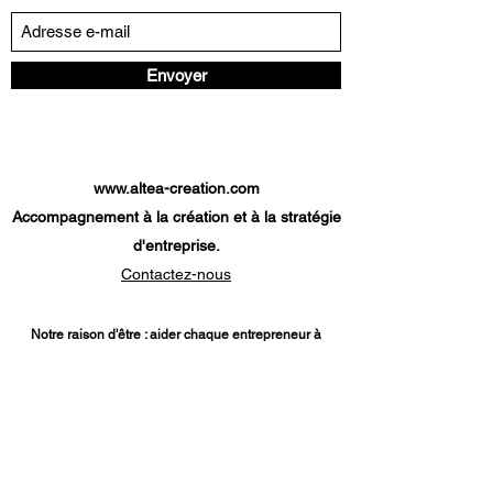
Envoyer
www.altea-creation.com
Accompagnement à la création et à la stratégie
d'entreprise.
Contactez-nous
Notre raison d'être : aider chaque entrepreneur à
atteindre son objectif.
Nos services
:
Diagnostic création d'entreprise
-
Etude
de marché
-
Modèle économique
-
Prévisionnel
financier
-
Plan de financement
-
Parcours création
d'entreprise
-
Analyse de projet de reprise d'une
entreprise
-
Dossier de financement TPE
-
Diagnostic