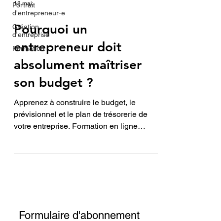
18 mai
Portrait
d'entrepreneur-e
Pourquoi un
Création
d'entreprise
entrepreneur doit
Formation
absolument maîtriser
son budget ?
Apprenez à construire le budget, le
prévisionnel et le plan de trésorerie de
votre entreprise. Formation en ligne
personnalisée pour entrepreneurs :
devenez autonome dans vos décisions
financières.
Formulaire d'abonnement