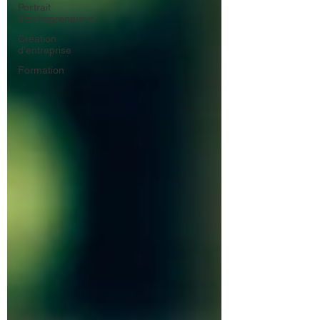
Portrait
d'entrepreneur-e
Création
d'entreprise
Formation