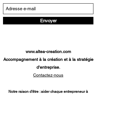
Envoyer
www.altea-creation.com
Accompagnement à la création et à la stratégie
d'entreprise.
Contactez-nous
Notre raison d'être : aider chaque entrepreneur à
atteindre son objectif.
Nos services
:
Diagnostic création d'entreprise
-
Etude
de marché
-
Modèle économique
-
Prévisionnel
financier
-
Plan de financement
-
Parcours création
d'entreprise
-
Analyse de projet de reprise d'une
entreprise
-
Dossier de financement TPE
-
Diagnostic