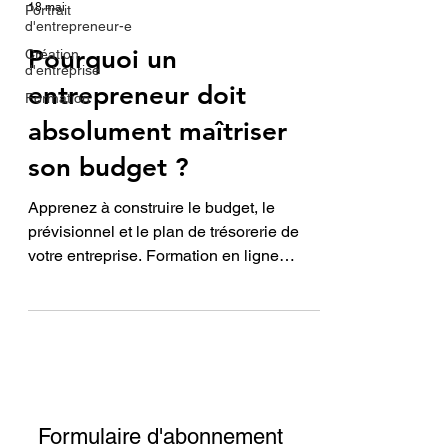
18 mai
Portrait
d'entrepreneur-e
Pourquoi un
Création
d'entreprise
entrepreneur doit
Formation
absolument maîtriser
son budget ?
Apprenez à construire le budget, le
prévisionnel et le plan de trésorerie de
votre entreprise. Formation en ligne
personnalisée pour entrepreneurs :
devenez autonome dans vos décisions
financières.
Formulaire d'abonnement