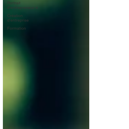
Portrait
d'entrepreneur-e
Création
d'entreprise
Formation