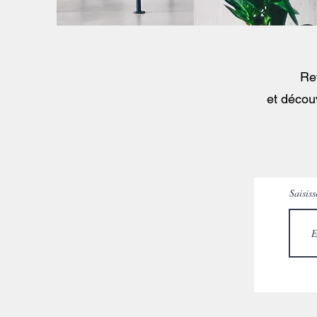
Ret
et décou
Saisiss