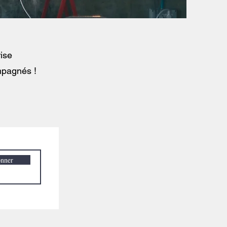
rise
mpagnés !
onner