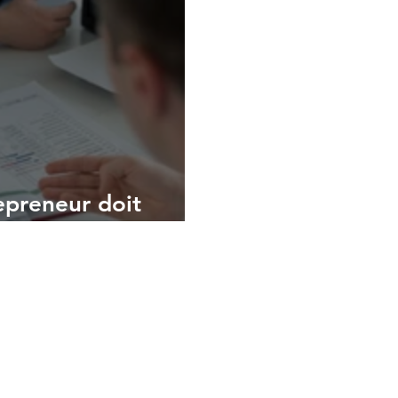
epreneur doit
iser son budget ?